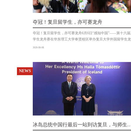
夺冠！复旦留学生，亦可赛龙舟
夺冠！复旦留学生，亦可赛龙舟6月6日“感知中国”——第十六
学生龙舟赛在华东理工大学奉贤校区举办复旦大学外国留学生龙舟
由国家留学基金管理委员会、上海市教育委员会、上海教育国际
2026-06-08
会主办华东理工大学承办共有32支高校的国际学生队伍包括26
省的6支高校代表队共同参与了这场兼具竞技精神与文化交流特
20余名国际学生组成他们来自巴拿马、乌克兰、加拿大、伊朗
尼亚、法属波利尼西亚、美国、俄罗斯、泰国、哥伦比亚、斯洛
NEWS
等18个国家队员们坚持每周利用休息时间训练经春历夏、挥汗
学外国留学生龙舟队以53″47的成绩闯入前八强决赛赛场上面
斩浪在啦啦队的呐喊助威声中他们第一个冲过终点线勇夺桂冠来
科生杨宗文（Steven Yong-Zong）是第三次担任外国留学生
冰岛总统中国行最后一站到访复旦，与师生
赴音乐盛会