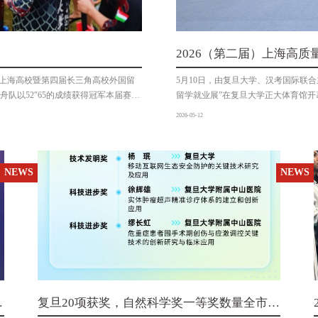
2026（第二届）上海高
举行
届上海高校暨第四届长三角高校外国留
5月10日，由复旦大学、汉考国际联合
队以52″65的成绩获得冠军本届赛事
留学就业展”在复旦大学正大体育馆
交流协会国际学生教育研究工作委员
会副主任叶霖霖、复旦大学党委副书
2026-05-12
支上海高校代表队和来自江、浙、皖三
业集团Lazada执行副总裁刘歆杨等
色的盛会复旦大学外国留学生龙舟队由
复旦大学、北京大学、清华大学、上海
、匈牙利、吉尔吉斯斯坦、英国、罗马
华留学生、归国中文教师及志愿者30
伐克、奥地利、蒙古、新加坡、瑞士
致辞中表示，以上海为代表的中国式
NEWS
NEWS
如雨齐心协力、同舟共济预赛中复旦大
前，语合中心已与全球190多个国家开
对实力强劲的对手队员们顶住压力、劈波
考点，年考生超81万人次，全球中文学
自加拿大的上海医学院MBBS专业本
SK留学中国与就业展”已在51国举办
龙舟队队长他表示自己在训
他表示，语合中心将与各界合作伙伴
共
复旦20项获奖，自然科学奖一等奖数量全市第
一！2024年度上海市科学技术奖揭晓