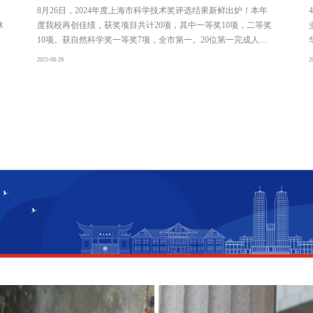
8月26日，2024年度上海市科学技术奖评选结果新鲜出炉！本年
冰
度我校再创佳绩，获奖项目共计20项，其中一等奖10项，二等奖
10项。获自然科学奖一等奖7项，全市第一。20位第一完成人中5
0岁及以下中青年科学家共13位，年龄最小的32岁。一起来看获
2025-08-29
2
奖名单吧！部分获奖者及项目简介一等奖机理模型与时序数据融
合的同化数学方法与应用完成人：林伟，陈洛南，马欢飞，冷思
阳完成单位：复旦大学，中国科学院分子细胞科学卓越创新中
心，苏州大学数学科学学院、智能复杂体系实验室林伟（左一）
团队项目获2024年度上海市自然科学奖一等奖。项目聚焦模型与
数据同化方法及其理论研究，以机理模型与时序数据相融合的同
化数学方法研究为核心，证明了“时序数据与无限维模型融合的同
化算法收敛的同步流形函数独立性数学条件”，构建随机分布嵌入
(RDE)和非线性条件因果推断(PCM)等算法框架，整量级降低了
时序数据大样本的依赖性，提高同化算法的精确性，实现对复杂
系统可计算建模和预测调控。研究成果成功应用于上海等多地公
共资源分配方案制定、智慧城市耗能演化机制挖掘与动态预测等
重大领域，助力推动一般数智模型在赋能智慧城市工作中的实
践。磁致多铁性的