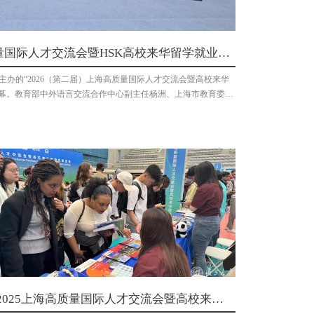
质量国际人才交流会暨HSK高校来华留学就业展
主办的“2026（第二届）上海高质量国际人才交流会暨高校来华
开幕。教育部中外语言交流合作中心副主任杨洲、上海市教育委员
记方明、上海市出入境管理总队副总队长胡鹰、阿里国际数字商
嘉宾出席开幕式。京东、阿里、小米、腾讯等50家知名企业，以及
交通大学等近40余所全国知名高校代表，与来自世界各地的来
00多人齐聚复旦，共绘国际人才发展新图景。开幕式上，杨洲在
现代化建设持续释放活力，吸引越来越多国际青年来华发展。目
展中文教育合作，支持设立83个中文学习测试中心和1477个HSK
习者达2.1亿。作为语合中心指导汉考国际打造的品牌项目，“H
200余场，服务90余万人次，帮助20余万学习者来华留学或就业。
积极构建“标准制定——课程培训—
2025上海高质量国际人才交流会暨高校来华
留学生就业展在复旦大学举行