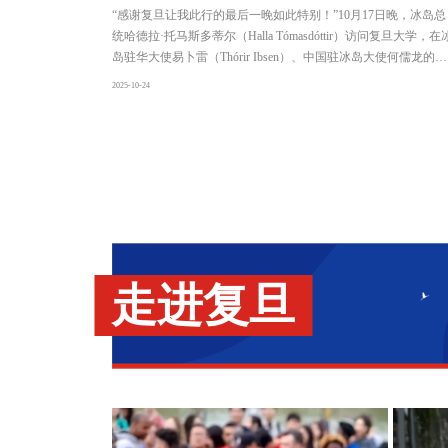
“感谢复旦让我此行的最后一晚如此特别！”10月17日晚，冰岛总
统哈德拉·托马斯多蒂尔（Halla Tómasdóttir）访问复旦大学，在
岛驻华大使易卜雷（Thórir Ibsen）、中国驻冰岛大使何儒龙的陪
同下，与复旦大学校长、中国科学院院士金力，副校长陈志敏会
2025-10-24
面交流，并与现场四百余名观众共同聆听了一场冰岛交响作品音
乐会。托马斯多蒂尔感谢复旦的热情接待，并对复旦大学北欧中
心成立30周年表示祝贺。她指出，北欧国家作为一个整体，是全
球前十大经济体，是中国理想的经济合作伙伴；当前中国正致力
于绿色转型，冰岛的经验也可提供借鉴。她强调，人员交往是合
作的基石，离不开相互理解、开放心态与彼此好奇，感谢复旦大
学搭建北欧中心这一平台，为深化交流创造了宝贵空间。金力在
欢迎词中表示，今年正值复旦大学建校120周年，托马斯多蒂尔
的到访意义非凡。他强调，当今世界瞬息万变，培养能应对全球
走进复旦
挑战的青年一代是复旦肩负的重大使命。冰岛在碳循环、地热开
发、北极研究及社会平等领域的成就尤为突出，复旦期待与冰岛
深化交流互鉴，携手探索面向未来的最优实践，也欢迎更多冰岛
学者与学生到复旦交流学习。在复旦大学北欧中心，托马斯多蒂
尔