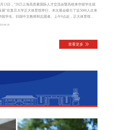
4月13日，“2025上海高质量国际人才交流会暨高校来华留学生就
业展”在复旦大学正大体育馆举行。本次展会吸引了近5000人次来
华留学生、归国中文教师和志愿者。上午9点起，正大体育馆前
的国权路排起了长队，来自世界各地的在华留学生、归国中文教
025-04-18
师和志愿者怀揣着对在华留学、就业以及中国出海企业求职的期
待，早早来到门口等候入场。展会由复旦大学、汉考国际联合主
办，复旦大学外国留学生工作处、复旦大学国际文化交流学院、
查看更多
复旦-汉考创新研究基地共同承办。汇聚京东、阿里巴巴、美团、
携程等企业，涵盖智能制造、金融经济、生物医药、文化教育、
外贸服务等多个领域，北京大学、清华大学、复旦大学等全国30
多所高校，设立留学咨询专区。展会现场气氛火爆，9家行业领
军企业轮番登台宣讲，吸引国际人才驻足聆听，各参展企业和院
校展位前咨询者络绎不绝。在京东展位前，一名挪威求职者正在
咨询，她以前学习的是政治学专业，毕业后从事专业对口的工
作，但中国蓬勃发展的电商产业令她心向往之，“这次主要来跟几
家电商企业聊聊，希望能借此机会进入新领域。”展会不仅吸引了
居住在上海的留学生、外籍人士参加，而且吸引了许多外省市
的“老外”。“中国南方风景优美