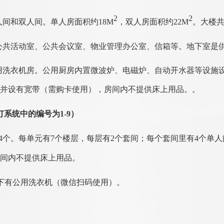
2
2
人间和双人间
。单人房
面积约
18M
，双人房
面积约
22M
。大楼
公共活动室、公共会议室、物业管理办公室、信箱等。
地下室是
用洗衣机房
。
公用厨房
内置微波炉、电磁炉、自动开水器等设施
并设有宽带（需购卡使用），房间内不提供床上用品。。
订系统中的编号为1
-9
）
4
个。每单元有
7
个楼层，每层有
2
个套间；每个套间里有
4
个单人
间内不提供床上用品。
下有公用洗衣机（微信扫码使用）。