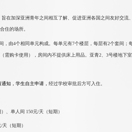
，旨在加深亚洲青年之间相互了解、促进亚洲各国之间友好交流
合住的场所。
间，由
4
个相同单元构成。每单元有
7
个楼层，每层有
2
个套间；
（需购卡使用），房间内不提供床上用品。亚青
2
、
3
号楼地下室
请通知，学生自主申请，
经过学校审批后方可入住。
期）、
单人间 150元/天（短期）
元/天（短期）