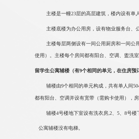
主楼是一幢
23
层的高层建筑，楼内设有单
主楼底楼为办公用房，设有物业服务台、
主楼每层两侧设有一间公用厨房和一间
公
使用）。主楼每个房间都有阳台、空调、盥洗室
留学生公寓辅楼
（有9
个相同的单元，在住房预
辅楼由9
个相同的单元构成，共有单人间50
都有阳台、空调并设有宽带（需购卡使用），房
辅楼
4
号楼地下室设有洗衣房
,2
、
5
、
8
号楼
公寓辅楼没有电梯。